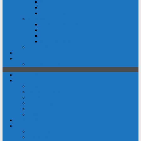
Beachvolleyball
Fahrrad fahren
Treppenlauf
Modellbau
Straßenbahn & Bus
Eisenbahn
Feuerwehr
Meine Module
Star Trek
Link-Sammlung
IT-Service
Aktuelle Störungen
Über mich
Microsoft
Active Directory
Gruppenrichtlinien (GPO)
Windows
Windows Server
Windows Phone
Surface
HOMELAB
Sonstiges
Anwendungen
Hardware