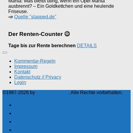
Manta: Was bleibt übrig, wenn ein Opel Manta
ausbrennt? – Ein Goldkettchen und eine heulende
Friseuse.
📣
Quelle "slapped.de"
Der Renten-Counter 😉
Tage bis zur Rente berechnen
DETAILS
Kommentar-Regeln
Impressum
Kontakt
Datenschutz // Privacy
Login
©1987-2026 by
Ronny Böttcher
. Alle Rechte vorbehalten.