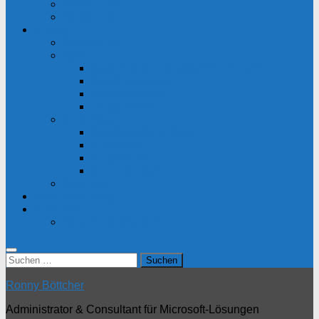
Smart Home
Webseiten
Hobby
Feuerwehr
Sport
Laufen (a.k.a. „Joggen“/“Rennen“)
Beachvolleyball
Fahrrad fahren
Treppenlauf
Modellbau
Straßenbahn & Bus
Eisenbahn
Feuerwehr
Meine Module
Star Trek
Link-Sammlung
IT-Service
Aktuelle Störungen
Suchen
nach:
Ronny Böttcher
Administrator & Consultant für Microsoft-Lösungen