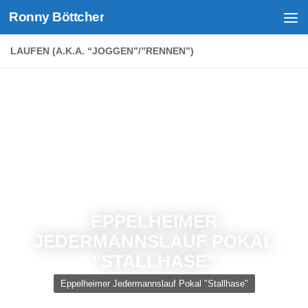
Ronny Böttcher
Unter dem Inhalt
LAUFEN (A.K.A. “JOGGEN”/”RENNEN”)
EPPELHEIMER
JEDERMANNSLAUF POKAL
"STALLHASE"
Eppelheimer Jedermannslauf Pokal "Stallhase"