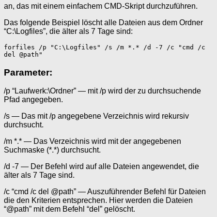
an, das mit einem einfachem CMD-Skript durchzuführen.
Das folgende Beispiel löscht alle Dateien aus dem Ordner
“C:\Logfiles”, die älter als 7 Tage sind:
forfiles /p "C:\Logfiles" /s /m *.* /d -7 /c "cmd /c 
del @path"
Parameter:
/p “Laufwerk:\Ordner” — mit /p wird der zu durchsuchende
Pfad angegeben.
/s — Das mit /p angegebene Verzeichnis wird rekursiv
durchsucht.
/m *.* — Das Verzeichnis wird mit der angegebenen
Suchmaske (*.*) durchsucht.
/d -7 — Der Befehl wird auf alle Dateien angewendet, die
älter als 7 Tage sind.
/c “cmd /c del @path” — Auszuführender Befehl für Dateien
die den Kriterien entsprechen. Hier werden die Dateien
“@path” mit dem Befehl “del” gelöscht.