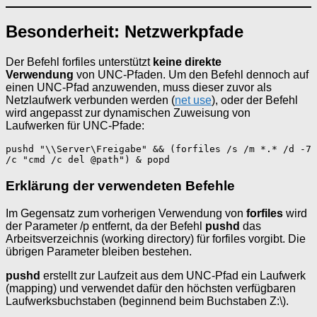
Besonderheit: Netzwerkpfade
Der Befehl forfiles unterstützt
keine direkte
Verwendung
von UNC-Pfaden. Um den Befehl dennoch auf
einen UNC-Pfad anzuwenden, muss dieser zuvor als
Netzlaufwerk verbunden werden (
net use
), oder der Befehl
wird angepasst zur dynamischen Zuweisung von
Laufwerken für UNC-Pfade:
pushd
"\\Server\Freigabe"
&& (forfiles /s /m *.* /d -7 
/c "cmd /c del @path") & popd
Erklärung der verwendeten Befehle
Im Gegensatz zum vorherigen Verwendung von
forfiles
wird
der Parameter /p entfernt, da der Befehl
pushd
das
Arbeitsverzeichnis (working directory) für forfiles vorgibt. Die
übrigen Parameter bleiben bestehen.
pushd
erstellt zur Laufzeit aus dem UNC-Pfad ein Laufwerk
(mapping) und verwendet dafür den höchsten verfügbaren
Laufwerksbuchstaben (beginnend beim Buchstaben Z:\).