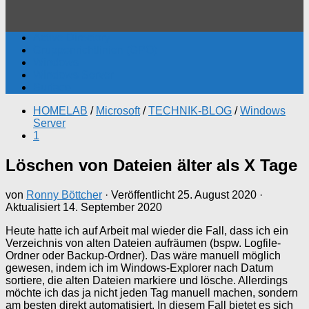
Active Directory
Gruppenrichtlinien (GPO)
Windows
Windows Server
Surface
HOMELAB
/
Microsoft
/
TECHNIK-BLOG
/
Windows
Server
1
Löschen von Dateien älter als X Tage
von
Ronny Böttcher
· Veröffentlicht
25. August 2020
·
Aktualisiert
14. September 2020
Heute hatte ich auf Arbeit mal wieder die Fall, dass ich ein
Verzeichnis von alten Dateien aufräumen (bspw. Logfile-
Ordner oder Backup-Ordner). Das wäre manuell möglich
gewesen, indem ich im Windows-Explorer nach Datum
sortiere, die alten Dateien markiere und lösche. Allerdings
möchte ich das ja nicht jeden Tag manuell machen, sondern
am besten direkt automatisiert. In diesem Fall bietet es sich