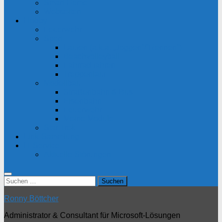
Smart Home
Webseiten
Hobby
Feuerwehr
Sport
Laufen (a.k.a. „Joggen“/“Rennen“)
Beachvolleyball
Fahrrad fahren
Treppenlauf
Modellbau
Straßenbahn & Bus
Eisenbahn
Feuerwehr
Meine Module
Star Trek
Link-Sammlung
IT-Service
Aktuelle Störungen
Suchen
nach:
Ronny Böttcher
Administrator & Consultant für Microsoft-Lösungen