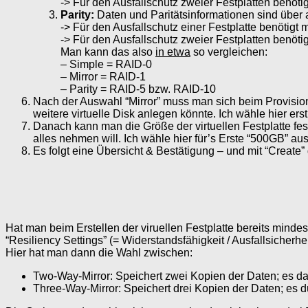
-> Für den Ausfallschutz zweier Festplatten benöti
Parity:
Daten und Paritätsinformationen sind über al
-> Für den Ausfallschutz einer Festplatte benötigt
-> Für den Ausfallschutz zweier Festplatten benöt
Man kann das also
in etwa
so vergleichen:
– Simple = RAID-0
– Mirror = RAID-1
– Parity = RAID-5 bzw. RAID-10
Nach der Auswahl “Mirror” muss man sich beim Provisioni
weitere virtuelle Disk anlegen könnte. Ich wähle hier ers
Danach kann man die Größe der virtuellen Festplatte fest
alles nehmen will. Ich wähle hier für’s Erste “500GB” aus
Es folgt eine Übersicht & Bestätigung – und mit “Create
Hat man beim Erstellen der viruellen Festplatte bereits minde
“Resiliency Settings” (= Widerstandsfähigkeit / Ausfallsicherhei
Hier hat man dann die Wahl zwischen:
Two-Way-Mirror: Speichert zwei Kopien der Daten; es dar
Three-Way-Mirror: Speichert drei Kopien der Daten; es dü