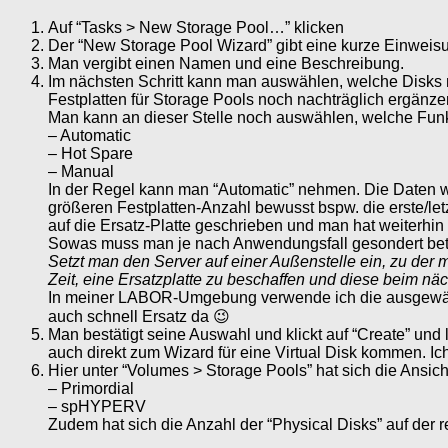
Auf “Tasks > New Storage Pool…” klicken
Der “New Storage Pool Wizard” gibt eine kurze Einweisu
Man vergibt einen Namen und eine Beschreibung.
Im nächsten Schritt kann man auswählen, welche Disks 
Festplatten für Storage Pools noch nachträglich ergänze
Man kann an dieser Stelle noch auswählen, welche Funkt
– Automatic
– Hot Spare
– Manual
In der Regel kann man “Automatic” nehmen. Die Daten wer
größeren Festplatten-Anzahl bewusst bspw. die erste/letz
auf die Ersatz-Platte geschrieben und man hat weiterhin e
Sowas muss man je nach Anwendungsfall gesondert betr
Setzt man den Server auf einer Außenstelle ein, zu der
Zeit, eine Ersatzplatte zu beschaffen und diese beim n
In meiner LABOR-Umgebung verwende ich die ausgewählten
auch schnell Ersatz da 😉
Man bestätigt seine Auswahl und klickt auf “Create” und
auch direkt zum Wizard für eine Virtual Disk kommen. I
Hier unter “Volumes > Storage Pools” hat sich die Ansich
– Primordial
– spHYPERV
Zudem hat sich die Anzahl der “Physical Disks” auf der re