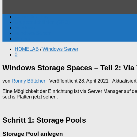
Active Directory
Gruppenrichtlinien (GPO)
Windows
Windows Server
Surface
HOMELAB
/
Windows Server
0
Windows Storage Spaces – Teil 2: Vi
von
Ronny Böttcher
· Veröffentlicht
28. April 2021
· Aktualisier
Eine Möglichkeit der Einrichtung ist via Server Manager auf d
sechs Platten jetzt sehen:
Schritt 1: Storage Pools
Storage Pool anlegen