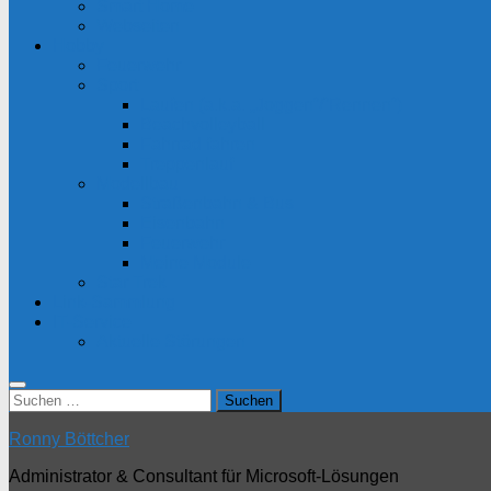
Smart Home
Webseiten
Hobby
Feuerwehr
Sport
Laufen (a.k.a. „Joggen“/“Rennen“)
Beachvolleyball
Fahrrad fahren
Treppenlauf
Modellbau
Straßenbahn & Bus
Eisenbahn
Feuerwehr
Meine Module
Star Trek
Link-Sammlung
IT-Service
Aktuelle Störungen
Suchen
nach:
Ronny Böttcher
Administrator & Consultant für Microsoft-Lösungen