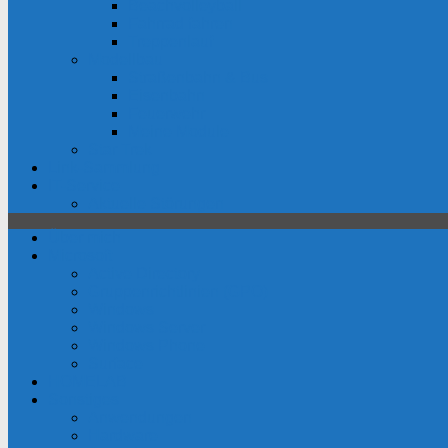
Beachvolleyball
Fahrrad fahren
Treppenlauf
Modellbau
Straßenbahn & Bus
Eisenbahn
Feuerwehr
Meine Module
Star Trek
Link-Sammlung
IT-Service
Aktuelle Störungen
Über mich
Microsoft
Active Directory
Gruppenrichtlinien (GPO)
Windows
Windows Server
Windows Phone
Surface
HOMELAB
Sonstiges
Anwendungen
Hardware