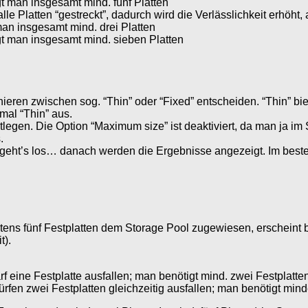
gt man insgesamt mind. fünf Platten
le Platten “gestreckt”, dadurch wird die Verlässlichkeit erhöht,
 man insgesamt mind. drei Platten
igt man insgesamt mind. sieben Platten
eren zwischen sog. “Thin” oder “Fixed” entscheiden. “Thin” bi
tmal “Thin” aus.
legen. Die Option “Maximum size” ist deaktiviert, da man ja im S
.
” geht’s los… danach werden die Ergebnisse angezeigt. Im besten
stens fünf Festplatten dem Storage Pool zugewiesen, erscheint be
t).
f eine Festplatte ausfallen; man benötigt mind. zwei Festplatte
rfen zwei Festplatten gleichzeitig ausfallen; man benötigt mind