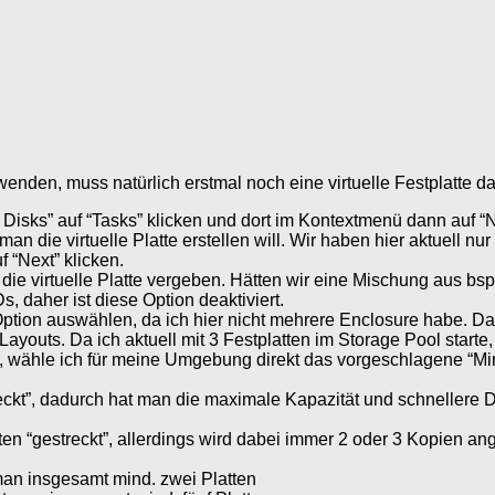
den, muss natürlich erstmal noch eine virtuelle Festplatte dar
 Disks” auf “Tasks” klicken und dort im Kontextmenü dann auf “
 die virtuelle Platte erstellen will. Wir haben hier aktuell nur
 “Next” klicken.
 die virtuelle Platte vergeben. Hätten wir eine Mischung aus b
, daher ist diese Option deaktiviert.
tion auswählen, da ich hier nicht mehrere Enclosure habe. Dahe
outs. Da ich aktuell mit 3 Festplatten im Storage Pool starte,
e, wähle ich für meine Umgebung direkt das vorgeschlagene “Mir
ckt”, dadurch hat man die maximale Kapazität und schnellere Dat
n “gestreckt”, allerdings wird dabei immer 2 oder 3 Kopien ange
 man insgesamt mind. zwei Platten