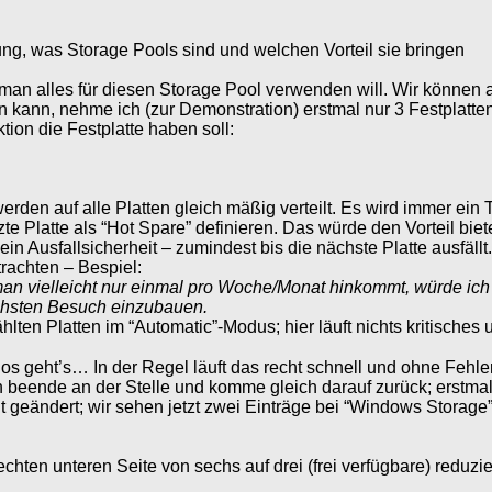
ng, was Storage Pools sind und welchen Vorteil sie bringen
man alles für diesen Storage Pool verwenden will. Wir können 
n kann, nehme ich (zur Demonstration) erstmal nur 3 Festplatten
ion die Festplatte haben soll:
den auf alle Platten gleich mäßig verteilt. Es wird immer ein 
te Platte als “Hot Spare” definieren. Das würde den Vorteil biet
in Ausfallsicherheit – zumindest bis die nächste Platte ausfällt.
achten – Bespiel:
 man vielleicht nur einmal pro Woche/Monat hinkommt, würde ich
ächsten Besuch einzubauen.
 Platten im “Automatic”-Modus; hier läuft nichts kritisches 
 los geht’s… In der Regel läuft das recht schnell und ohne Fehl
ch beende an der Stelle und komme gleich darauf zurück; erstm
t geändert; wir sehen jetzt zwei Einträge bei “Windows Storage”
chten unteren Seite von sechs auf drei (frei verfügbare) reduzie