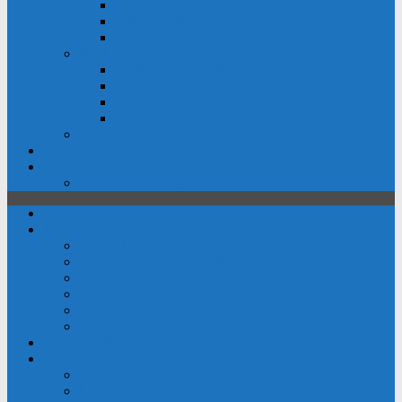
Beachvolleyball
Fahrrad fahren
Treppenlauf
Modellbau
Straßenbahn & Bus
Eisenbahn
Feuerwehr
Meine Module
Star Trek
Link-Sammlung
IT-Service
Aktuelle Störungen
Über mich
Microsoft
Active Directory
Gruppenrichtlinien (GPO)
Windows
Windows Server
Windows Phone
Surface
HOMELAB
Sonstiges
Anwendungen
Hardware