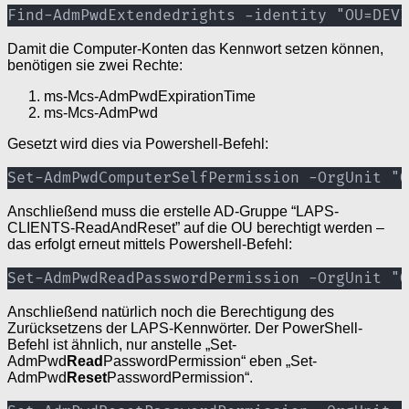
Find-AdmPwdExtendedrights -identity "OU=DEVI
Damit die Computer-Konten das Kennwort setzen können,
benötigen sie zwei Rechte:
ms-Mcs-AdmPwdExpirationTime
ms-Mcs-AdmPwd
Gesetzt wird dies via Powershell-Befehl:
Set-AdmPwdComputerSelfPermission -OrgUnit "O
Anschließend muss die erstelle AD-Gruppe “LAPS-
CLIENTS-ReadAndReset” auf die OU berechtigt werden –
das erfolgt erneut mittels Powershell-Befehl:
Set-AdmPwdReadPasswordPermission -OrgUnit "O
Anschließend natürlich noch die Berechtigung des
Zurücksetzens der LAPS-Kennwörter. Der PowerShell-
Befehl ist ähnlich, nur anstelle „Set-
AdmPwd
Read
PasswordPermission“ eben „Set-
AdmPwd
Reset
PasswordPermission“.