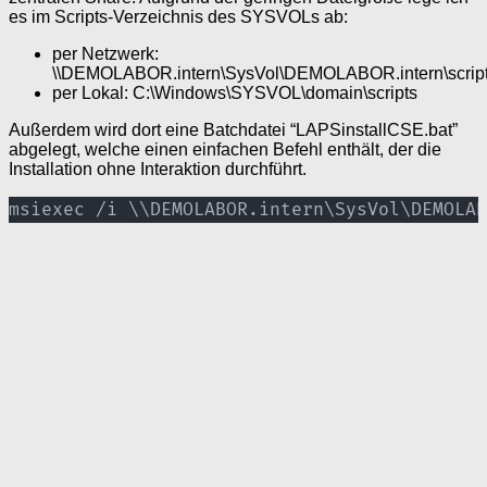
es im Scripts-Verzeichnis des SYSVOLs ab:
per Netzwerk:
\\DEMOLABOR.intern\SysVol\DEMOLABOR.intern\scrip
per Lokal: C:\Windows\SYSVOL\domain\scripts
Außerdem wird dort eine Batchdatei “LAPSinstallCSE.bat”
abgelegt, welche einen einfachen Befehl enthält, der die
Installation ohne Interaktion durchführt.
msiexec /i \\DEMOLABOR.intern\SysVol\DEMOLAB