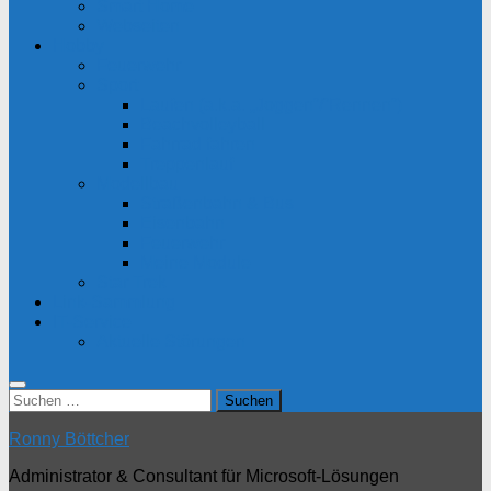
Smart Home
Webseiten
Hobby
Feuerwehr
Sport
Laufen (a.k.a. „Joggen“/“Rennen“)
Beachvolleyball
Fahrrad fahren
Treppenlauf
Modellbau
Straßenbahn & Bus
Eisenbahn
Feuerwehr
Meine Module
Star Trek
Link-Sammlung
IT-Service
Aktuelle Störungen
Suchen
nach:
Ronny Böttcher
Administrator & Consultant für Microsoft-Lösungen