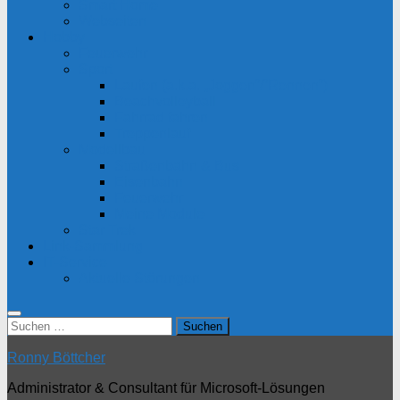
Smart Home
Webseiten
Hobby
Feuerwehr
Sport
Laufen (a.k.a. „Joggen“/“Rennen“)
Beachvolleyball
Fahrrad fahren
Treppenlauf
Modellbau
Straßenbahn & Bus
Eisenbahn
Feuerwehr
Meine Module
Star Trek
Link-Sammlung
IT-Service
Aktuelle Störungen
Suchen
nach:
Ronny Böttcher
Administrator & Consultant für Microsoft-Lösungen