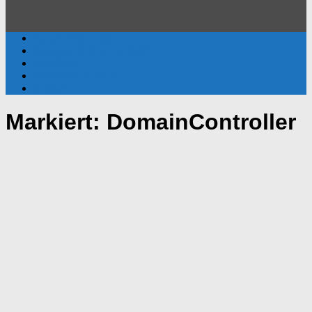
Active Directory
Gruppenrichtlinien (GPO)
Windows
Windows Server
Surface
Markiert:
DomainController