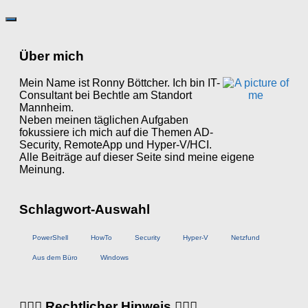
Über mich
Mein Name ist Ronny Böttcher. Ich bin IT-
Consultant bei Bechtle am Standort
Mannheim.
Neben meinen täglichen Aufgaben
fokussiere ich mich auf die Themen AD-
Security, RemoteApp und Hyper-V/HCI.
Alle Beiträge auf dieser Seite sind meine eigene
Meinung.
Schlagwort-Auswahl
PowerShell
HowTo
Security
Hyper-V
Netzfund
Aus dem Büro
Windows
👨🏼‍⚖️ Rechtlicher Hinweis 👩🏼‍⚖️