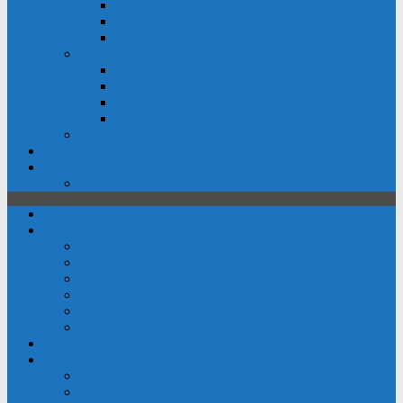
Beachvolleyball
Fahrrad fahren
Treppenlauf
Modellbau
Straßenbahn & Bus
Eisenbahn
Feuerwehr
Meine Module
Star Trek
Link-Sammlung
IT-Service
Aktuelle Störungen
Über mich
Microsoft
Active Directory
Gruppenrichtlinien (GPO)
Windows
Windows Server
Windows Phone
Surface
HOMELAB
Sonstiges
Anwendungen
Hardware