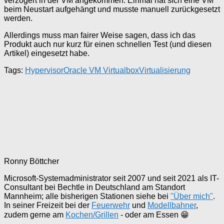
verzögert in der VM angekommen. Einmal hat sich eine VM
beim Neustart aufgehängt und musste manuell zurückgesetzt
werden.
Allerdings muss man fairer Weise sagen, dass ich das
Produkt auch nur kurz für einen schnellen Test (und diesen
Artikel) eingesetzt habe.
Tags:
Hypervisor
Oracle VM Virtualbox
Virtualisierung
Ronny Böttcher
Microsoft-Systemadministrator seit 2007 und seit 2021 als IT-
Consultant bei Bechtle in Deutschland am Standort
Mannheim; alle bisherigen Stationen siehe bei
"Über mich"
.
In seiner Freizeit bei der
Feuerwehr
und
Modellbahner
,
zudem gerne am
Kochen/Grillen
- oder am Essen 😁