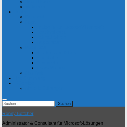
Smart Home
Webseiten
Hobby
Feuerwehr
Sport
Laufen (a.k.a. „Joggen“/“Rennen“)
Beachvolleyball
Fahrrad fahren
Treppenlauf
Modellbau
Straßenbahn & Bus
Eisenbahn
Feuerwehr
Meine Module
Star Trek
Link-Sammlung
IT-Service
Aktuelle Störungen
Suchen
nach:
Ronny Böttcher
Administrator & Consultant für Microsoft-Lösungen