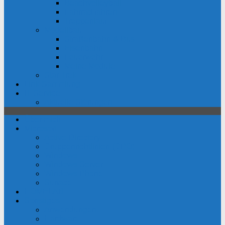
Beachvolleyball
Fahrrad fahren
Treppenlauf
Modellbau
Straßenbahn & Bus
Eisenbahn
Feuerwehr
Meine Module
Star Trek
Link-Sammlung
IT-Service
Aktuelle Störungen
Über mich
Microsoft
Active Directory
Gruppenrichtlinien (GPO)
Windows
Windows Server
Windows Phone
Surface
HOMELAB
Sonstiges
Anwendungen
Hardware