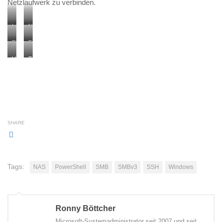
Netzlaufwerk zu verbinden.
Login-
Netzlaufwerk
Fehler
verbinden
Einstellungen
Erstes
Zeichen
Verbindung
Entsprechende
Hoffnung:
hat
Log-
die
geklappt;
Einträge
Benutzer-/Kennwortabfrage
“Test”-
…
Ordner
angelegt
SHARE
Tags:
NAS
PowerShell
SMB
SMBv3
SSH
Windows
Ronny Böttcher
Microsoft-Systemadministrator seit 2007 und seit