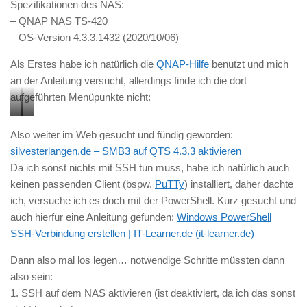
Spezifikationen des NAS:
– QNAP NAS TS-420
– OS-Version 4.3.3.1432 (2020/10/06)
Als Erstes habe ich natürlich die
QNAP-Hilfe
benutzt und mich
an der Anleitung versucht, allerdings finde ich die dort
aufgeführten Menüpunkte nicht:
Menüpunkte
Menüpunkte
Also weiter im Web gesucht und fündig geworden:
laut
bei
silvesterlangen.de – SMB3 auf QTS 4.3.3 aktivieren
Anleitung
mir
Da ich sonst nichts mit SSH tun muss, habe ich natürlich auch
keinen passenden Client (bspw.
PuTTy
) installiert, daher dachte
ich, versuche ich es doch mit der PowerShell. Kurz gesucht und
auch hierfür eine Anleitung gefunden:
Windows PowerShell
SSH-Verbindung erstellen | IT-Learner.de (it-learner.de)
Dann also mal los legen… notwendige Schritte müssten dann
also sein:
1. SSH auf dem NAS aktivieren (ist deaktiviert, da ich das sonst