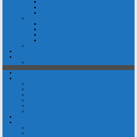
Beachvolleyball
Fahrrad fahren
Treppenlauf
Modellbau
Straßenbahn & Bus
Eisenbahn
Feuerwehr
Meine Module
Star Trek
Link-Sammlung
IT-Service
Aktuelle Störungen
Über mich
Microsoft
Active Directory
Gruppenrichtlinien (GPO)
Windows
Windows Server
Windows Phone
Surface
HOMELAB
Sonstiges
Anwendungen
Hardware