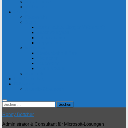
Smart Home
Webseiten
Hobby
Feuerwehr
Sport
Laufen (a.k.a. „Joggen“/“Rennen“)
Beachvolleyball
Fahrrad fahren
Treppenlauf
Modellbau
Straßenbahn & Bus
Eisenbahn
Feuerwehr
Meine Module
Star Trek
Link-Sammlung
IT-Service
Aktuelle Störungen
Suchen
nach:
Ronny Böttcher
Administrator & Consultant für Microsoft-Lösungen