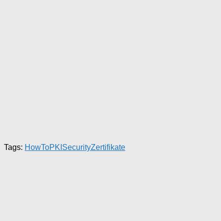
Tags:
HowTo
PKI
Security
Zertifikate