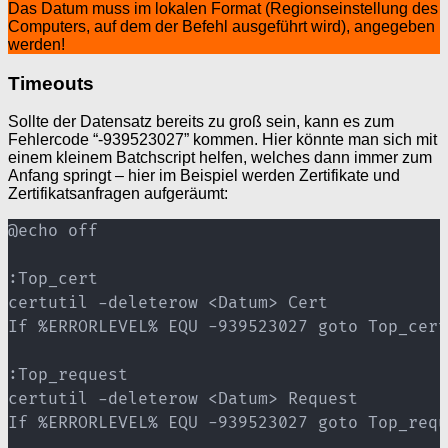
Das Datum muss im lokalen Format (Regionseinstellung des
Computers, auf dem der Befehl ausgeführt wird), angegeben
werden!
Timeouts
Sollte der Datensatz bereits zu groß sein, kann es zum
Fehlercode “-939523027” kommen. Hier könnte man sich mit
einem kleinem Batchscript helfen, welches dann immer zum
Anfang springt – hier im Beispiel werden Zertifikate und
Zertifikatsanfragen aufgeräumt:
@echo off

:Top_cert

certutil -deleterow <Datum> Cert

If %ERRORLEVEL% EQU -939523027 goto Top_cert

:Top_request

certutil -deleterow <Datum> Request

If %ERRORLEVEL% EQU -939523027 goto Top_requ