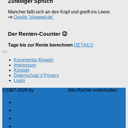
Zufälliger Spruch
Mancher faßt sich an den Kopf und greift ins Leere.
📣
Quelle "slapped.de"
Der Renten-Counter 😉
Tage bis zur Rente berechnen
DETAILS
Kommentar-Regeln
Impressum
Kontakt
Datenschutz // Privacy
Login
©1987-2026 by
Ronny Böttcher
. Alle Rechte vorbehalten.