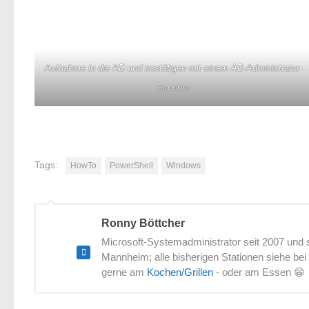
Aufnahme in die AD und bestätigen mit einem AD-Administrator-
Account
Tags:
HowTo
PowerShell
Windows
Ronny Böttcher
Microsoft-Systemadministrator seit 2007 und s
Mannheim; alle bisherigen Stationen siehe bei
gerne am
Kochen/Grillen
- oder am Essen 😁