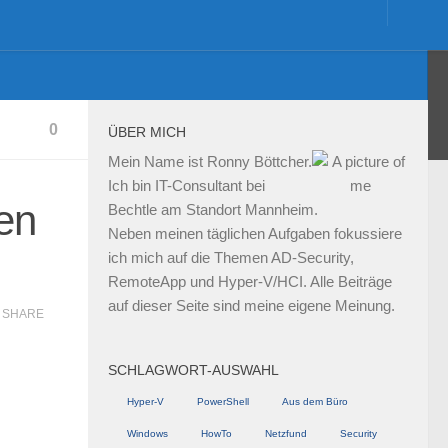
0
ÜBER MICH
Mein Name ist Ronny Böttcher.
Ich bin IT-Consultant bei
en
Bechtle am Standort Mannheim.
Neben meinen täglichen Aufgaben fokussiere
ich mich auf die Themen AD-Security,
RemoteApp und Hyper-V/HCI. Alle Beiträge
auf dieser Seite sind meine eigene Meinung.
SHARE
SCHLAGWORT-AUSWAHL
Hyper-V
PowerShell
Aus dem Büro
Windows
HowTo
Netzfund
Security