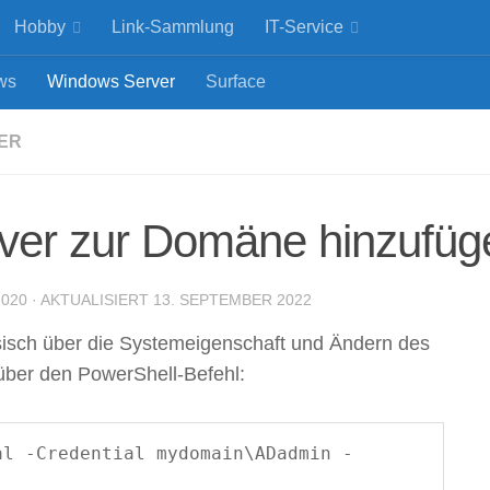
Hobby
Link-Sammlung
IT-Service
ws
Windows Server
Surface
ator & Consultant für Microsoft-Lösungen
ER
rver zur Domäne hinzufüg
2020
· AKTUALISIERT
13. SEPTEMBER 2022
isch über die Systemeigenschaft und Ändern des
er den PowerShell-Befehl:
al -Credential mydomain\ADadmin -