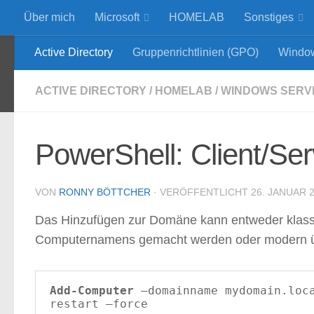
Über mich
Microsoft
HOMELAB
Sonstiges
Unter dem Inhalt
Active Directory
Gruppenrichtlinien (GPO)
Windo
Ronny Böttcher
Administr
ACTIVE DIRECTORY
/
HOMELAB
/
WINDOWS SERV
PowerShell: Client/Se
VON
RONNY BÖTTCHER
· VERÖFFENTLICHT
26. JANUAR 
Das Hinzufügen zur Domäne kann entweder klass
Computernamens gemacht werden oder modern üb
Add-Computer
 –domainname mydomain.loc
restart –force