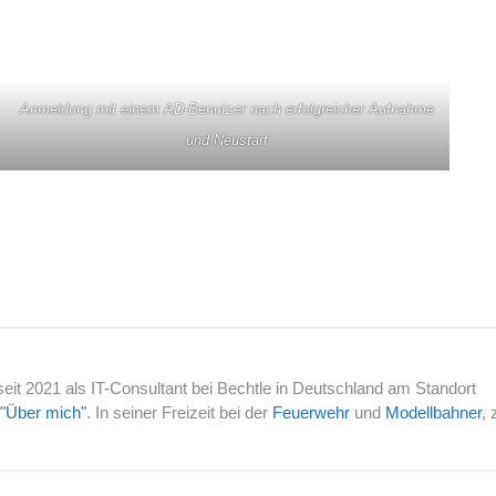
Anmeldung mit einem AD-Benutzer nach erfolgreicher Aufnahme
und Neustart
eit 2021 als IT-Consultant bei Bechtle in Deutschland am Standort
"Über mich"
. In seiner Freizeit bei der
Feuerwehr
und
Modellbahner
,