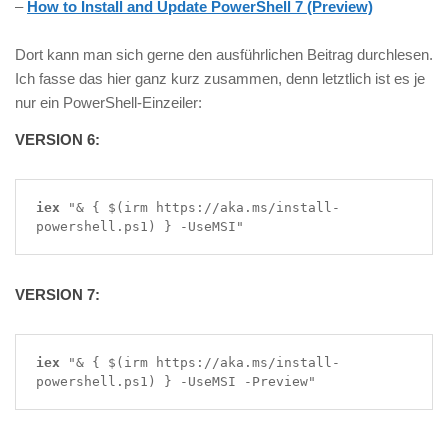
–
How to Install and Update PowerShell 7 (Preview)
Dort kann man sich gerne den ausführlichen Beitrag durchlesen.
Ich fasse das hier ganz kurz zusammen, denn letztlich ist es je
nur ein PowerShell-Einzeiler:
VERSION 6:
iex
 "& { $(irm https://aka.ms/install-
powershell.ps1) } -UseMSI"
VERSION 7:
iex
 "& { $(irm https://aka.ms/install-
powershell.ps1) } -UseMSI -Preview"