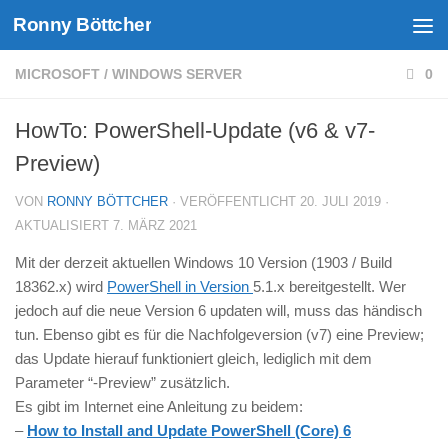
Ronny Böttcher
Unter dem Inhalt
MICROSOFT
/
WINDOWS SERVER
0
HowTo: PowerShell-Update (v6 & v7-
Preview)
VON
RONNY BÖTTCHER
· VERÖFFENTLICHT
20. JULI 2019
·
AKTUALISIERT
7. MÄRZ 2021
Mit der derzeit aktuellen Windows 10 Version (1903 / Build
18362.x) wird
PowerShell in Version
5.1.x bereitgestellt. Wer
jedoch auf die neue Version 6 updaten will, muss das händisch
tun. Ebenso gibt es für die Nachfolgeversion (v7) eine Preview;
das Update hierauf funktioniert gleich, lediglich mit dem
Parameter “-Preview” zusätzlich.
Es gibt im Internet eine Anleitung zu beidem:
–
How to Install and Update PowerShell (Core) 6