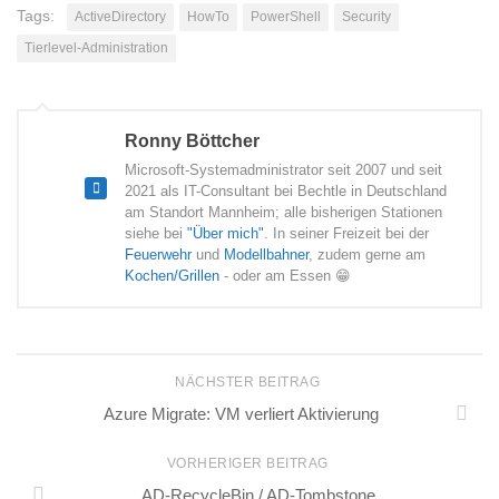
Tags:
ActiveDirectory
HowTo
PowerShell
Security
Tierlevel-Administration
Ronny Böttcher
Microsoft-Systemadministrator seit 2007 und seit
2021 als IT-Consultant bei Bechtle in Deutschland
am Standort Mannheim; alle bisherigen Stationen
siehe bei
"Über mich"
. In seiner Freizeit bei der
Feuerwehr
und
Modellbahner
, zudem gerne am
Kochen/Grillen
- oder am Essen 😁
NÄCHSTER BEITRAG
Azure Migrate: VM verliert Aktivierung
VORHERIGER BEITRAG
AD-RecycleBin / AD-Tombstone