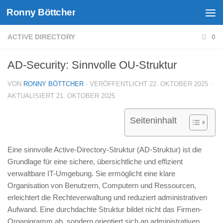
Ronny Böttcher
Unter dem Inhalt
ACTIVE DIRECTORY
0
AD-Security: Sinnvolle OU-Struktur
VON
RONNY BÖTTCHER
· VERÖFFENTLICHT
22. OKTOBER 2025
·
AKTUALISIERT
21. OKTOBER 2025
Seiteninhalt
Eine sinnvolle Active-Directory-Struktur (AD-Struktur) ist die
Grundlage für eine sichere, übersichtliche und effizient
verwaltbare IT-Umgebung. Sie ermöglicht eine klare
Organisation von Benutzern, Computern und Ressourcen,
erleichtert die Rechteverwaltung und reduziert administrativen
Aufwand. Eine durchdachte Struktur bildet nicht das Firmen-
Organigramm ab, sondern orientiert sich an administrativen,