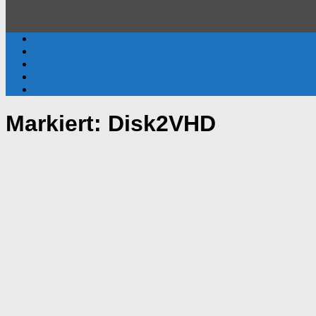
Active Directory
Gruppenrichtlinien (GPO)
Windows
Windows Server
Surface
Markiert:
Disk2VHD