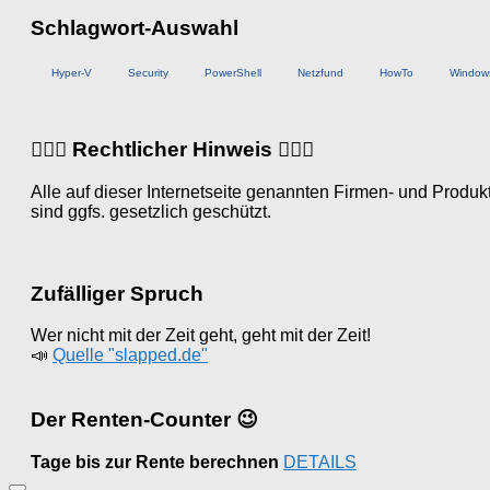
Schlagwort-Auswahl
Hyper-V
Security
PowerShell
Netzfund
HowTo
Window
👨🏼‍⚖️ Rechtlicher Hinweis 👩🏼‍⚖️
Alle auf dieser Internetseite genannten Firmen- und Prod
sind ggfs. gesetzlich geschützt.
Zufälliger Spruch
Wer nicht mit der Zeit geht, geht mit der Zeit!
📣
Quelle "slapped.de"
Der Renten-Counter 😉
Tage bis zur Rente berechnen
DETAILS