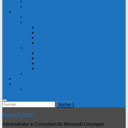
Smart Home
Webseiten
Hobby
Feuerwehr
Sport
Laufen (a.k.a. „Joggen“/“Rennen“)
Beachvolleyball
Fahrrad fahren
Treppenlauf
Modellbau
Straßenbahn & Bus
Eisenbahn
Feuerwehr
Meine Module
Star Trek
Link-Sammlung
IT-Service
Aktuelle Störungen
Suchen
nach:
Ronny Böttcher
Administrator & Consultant für Microsoft-Lösungen