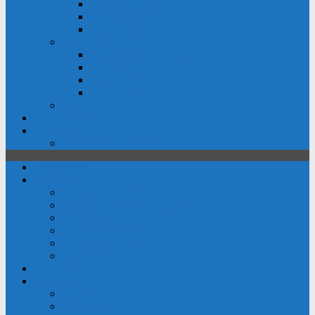
Beachvolleyball
Fahrrad fahren
Treppenlauf
Modellbau
Straßenbahn & Bus
Eisenbahn
Feuerwehr
Meine Module
Star Trek
Link-Sammlung
IT-Service
Aktuelle Störungen
Über mich
Microsoft
Active Directory
Gruppenrichtlinien (GPO)
Windows
Windows Server
Windows Phone
Surface
HOMELAB
Sonstiges
Anwendungen
Hardware