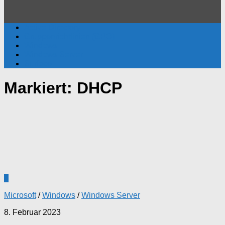
Active Directory
Gruppenrichtlinien (GPO)
Windows
Windows Server
Surface
Markiert:
DHCP
6
Microsoft
/
Windows
/
Windows Server
8. Februar 2023