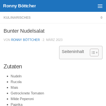
Ronny Böttcher
Unter dem Inhalt
KULINARISCHES
0
Bunter Nudelsalat
VON
RONNY BÖTTCHER
·
2. MÄRZ 2023
Seiteninhalt
Zutaten
Nudeln
Rucola
Mais
Getrocknete Tomaten
Milde Peperoni
Paprika