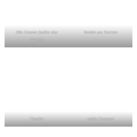
Alle Zutaten (außer den
Nudeln am Kochen
Nudeln)
Paprika
milde Peperoni