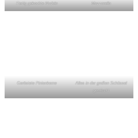
Fertig gekochte Nudeln
Mozzarella
Geröstete Pinienkerne
Alles in der großen Schüssel
gemischt