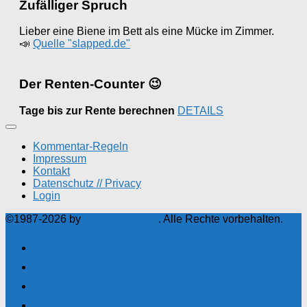
Zufälliger Spruch
Lieber eine Biene im Bett als eine Mücke im Zimmer.
📣
Quelle "slapped.de"
Der Renten-Counter 😉
Tage bis zur Rente berechnen
DETAILS
Kommentar-Regeln
Impressum
Kontakt
Datenschutz // Privacy
Login
©1987-2026 by
Ronny Böttcher
. Alle Rechte vorbehalten.