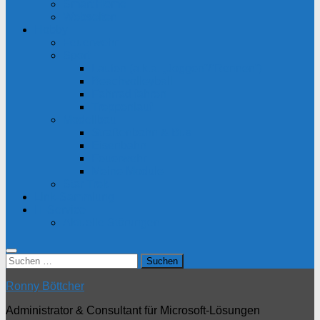
Smart Home
Webseiten
Hobby
Feuerwehr
Sport
Laufen (a.k.a. „Joggen“/“Rennen“)
Beachvolleyball
Fahrrad fahren
Treppenlauf
Modellbau
Straßenbahn & Bus
Eisenbahn
Feuerwehr
Meine Module
Star Trek
Link-Sammlung
IT-Service
Aktuelle Störungen
Suchen
nach:
Ronny Böttcher
Administrator & Consultant für Microsoft-Lösungen