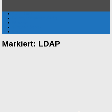
Active Directory
Gruppenrichtlinien (GPO)
Windows
Windows Server
Surface
Markiert:
LDAP