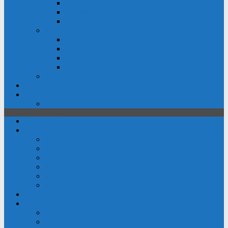
Beachvolleyball
Fahrrad fahren
Treppenlauf
Modellbau
Straßenbahn & Bus
Eisenbahn
Feuerwehr
Meine Module
Star Trek
Link-Sammlung
IT-Service
Aktuelle Störungen
Über mich
Microsoft
Active Directory
Gruppenrichtlinien (GPO)
Windows
Windows Server
Windows Phone
Surface
HOMELAB
Sonstiges
Anwendungen
Hardware