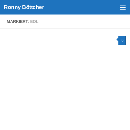
Ronny Böttcher
Unter dem Inhalt
MARKIERT:
EOL
0