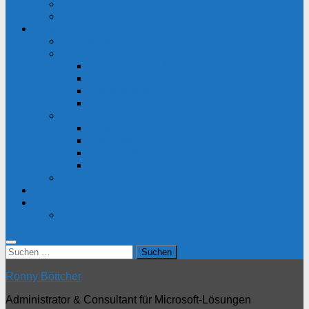
Smart Home
Webseiten
Hobby
Feuerwehr
Sport
Laufen (a.k.a. „Joggen“/“Rennen“)
Beachvolleyball
Fahrrad fahren
Treppenlauf
Modellbau
Straßenbahn & Bus
Eisenbahn
Feuerwehr
Meine Module
Star Trek
Link-Sammlung
IT-Service
Aktuelle Störungen
Suchen
nach:
Ronny Böttcher
Administrator & Consultant für Microsoft-Lösungen