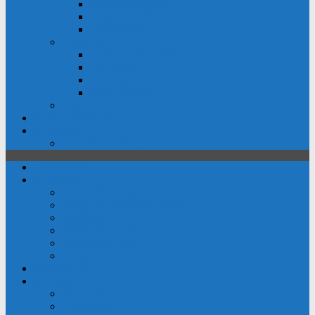
Beachvolleyball
Fahrrad fahren
Treppenlauf
Modellbau
Straßenbahn & Bus
Eisenbahn
Feuerwehr
Meine Module
Star Trek
Link-Sammlung
IT-Service
Aktuelle Störungen
Über mich
Microsoft
Active Directory
Gruppenrichtlinien (GPO)
Windows
Windows Server
Windows Phone
Surface
HOMELAB
Sonstiges
Anwendungen
Hardware