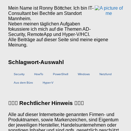
Mein Name ist Ronny Böttcher. Ich bin IT-
Consultant bei Bechtle am Standort
Mannheim.
Neben meinen täglichen Aufgaben
fokussiere ich mich auf die Themen AD-
Security, RemoteApp und Hyper-V/HCI.
Alle Beiträge auf dieser Seite sind meine eigene
Meinung.
Schlagwort-Auswahl
Security
HowTo
PowerShell
Windows
Netzfund
Aus dem Büro
Hyper-V
👨🏼‍⚖️ Rechtlicher Hinweis 👩🏼‍⚖️
Alle auf dieser Internetseite genannten Firmen- und
Produktnamen, sowie Markenzeichen, sind Eigentum
der jeweiligen Hersteller, Handelsunternehmen oder
sonstigen Inhaber und sind ggfs. gesetzlich geschützt.