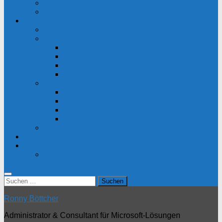
Smart Home
Webseiten
Hobby
Feuerwehr
Sport
Laufen (a.k.a. „Joggen“/“Rennen“)
Beachvolleyball
Fahrrad fahren
Treppenlauf
Modellbau
Straßenbahn & Bus
Eisenbahn
Feuerwehr
Meine Module
Star Trek
Link-Sammlung
IT-Service
Aktuelle Störungen
Suchen
nach:
Ronny Böttcher
Administrator & Consultant für Microsoft-Lösungen