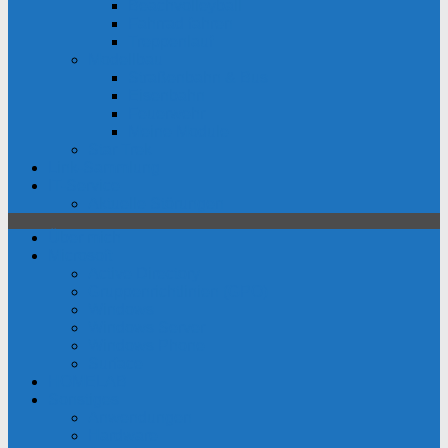
Beachvolleyball
Fahrrad fahren
Treppenlauf
Modellbau
Straßenbahn & Bus
Eisenbahn
Feuerwehr
Meine Module
Star Trek
Link-Sammlung
IT-Service
Aktuelle Störungen
Über mich
Microsoft
Active Directory
Gruppenrichtlinien (GPO)
Windows
Windows Server
Windows Phone
Surface
HOMELAB
Sonstiges
Anwendungen
Hardware